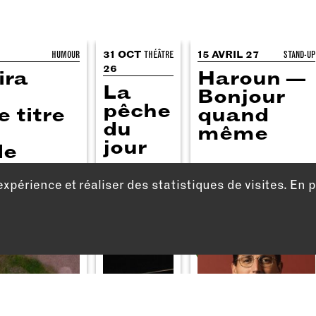
HUMOUR
31 OCT
THÉÂTRE
15 AVRIL 27
STAND-UP
26
ira
Haroun —
La
Bonjour
pêche
e titre
quand
du
même
jour
le
expérience et réaliser des statistiques de visites. En 
HORS ABONNEMENT
Billetterie