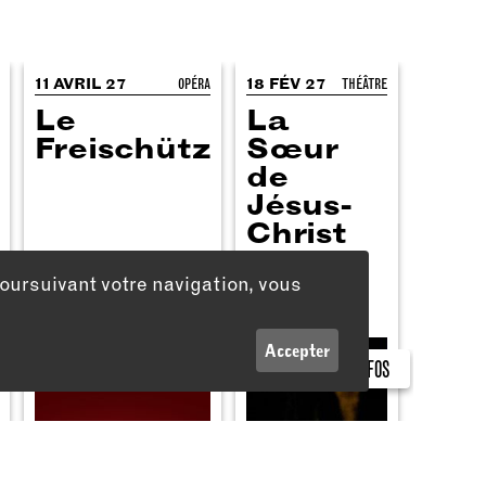
11 AVRIL 27
OPÉRA
18 FÉV 27
THÉÂTRE
Le
La
Freischütz
Sœur
de
Jésus-
Christ
poursuivant votre navigation, vous
Accepter
INFOS
Informations légales