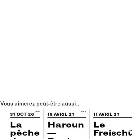
Vous aimerez peut-être aussi…
THÉÂTRE
STAND-UP
31 OCT 26
15 AVRIL 27
11 AVRIL 27
La
Haroun
Le
pêche
—
Freischüt