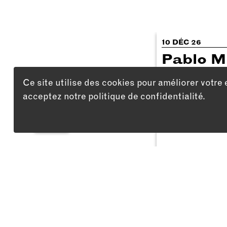
10 DÉC 26
Pablo M
cherche
Ce site utilise des cookies pour améliorer votre 
encore l
acceptez notre politique de confidentialité.
de son
spectac
LISTE
Adresse
Théâtre du Passage
Passage Maximilien-de-Meuron 4
2000 Neuchâtel