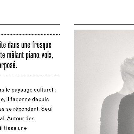
vite dans une fresque
e mêlant piano, voix,
erposé.
 le paysage culturel :
e, il façonne depuis
nes se répondent. Seul
tal. Autour des
il tisse une