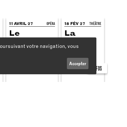
11 AVRIL 27
OPÉRA
18 FÉV 27
THÉÂTRE
Le
La
Freischütz
Sœur
poursuivant votre navigation, vous
de
Jésus-
Christ
Accepter
INFOS
Informations légales
Conditions générales de ventes
Mentions légales