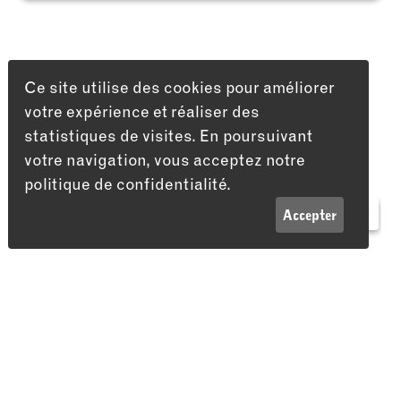
Ce site utilise des cookies pour améliorer
votre expérience et réaliser des
statistiques de visites. En poursuivant
votre navigation, vous acceptez notre
politique de confidentialité.
LISTE
INFOS
Accepter
Adresse
Théâtre du Passage
Passage Maximilien-de-Meuron 4
2000 Neuchâtel
Vous aimerez peut-être aussi…
HUMOUR
THÉÂTRE
STAN
10 DÉC 26
31 OCT 26
15 AVRIL 27