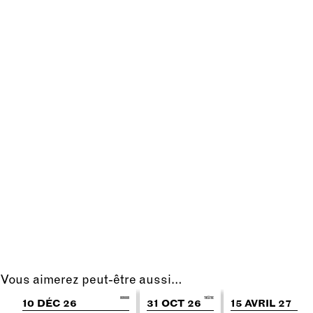
Vous aimerez peut-être aussi…
HUMOUR
THÉÂTRE
STAN
10 DÉC 26
31 OCT 26
15 AVRIL 27