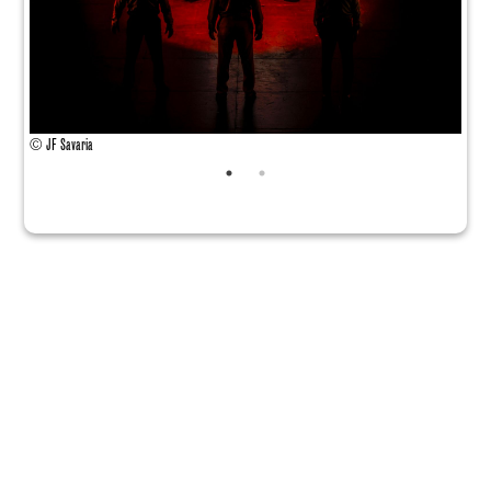
© JF Savaria
© JF 