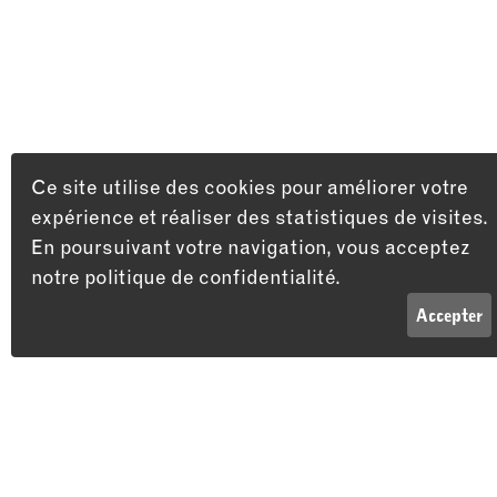
Ce site utilise des cookies pour améliorer votre
expérience et réaliser des statistiques de visites.
En poursuivant votre navigation, vous acceptez
notre politique de confidentialité.
LISTE
INFOS
Accepter
Adresse
Théâtre du Passage
Passage Maximilien-de-Meuron 4
2000 Neuchâtel