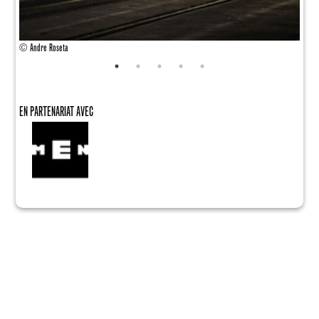
© Andre Roseta
EN PARTENARIAT AVEC
© Ant