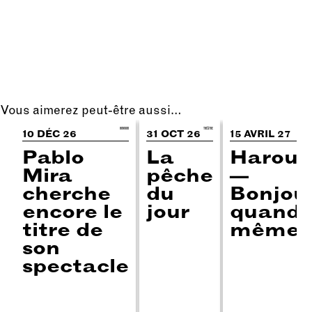
Vous aimerez peut-être aussi…
HUMOUR
THÉÂTRE
STAN
10 DÉC 26
31 OCT 26
15 AVRIL 27
Pablo
La
Harou
Mira
pêche
—
cherche
du
Bonjou
encore le
jour
quand
titre de
même
son
spectacle