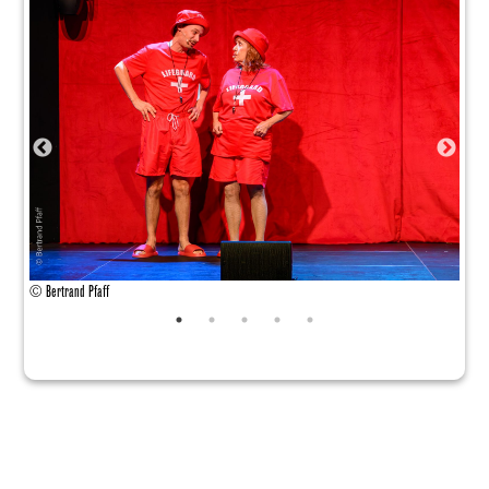
© Bertrand Pfaff
© Ber