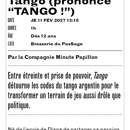
Tango (prononcé
“TANGO !”)
DATE
JE 11 FÉV 2027 12:15
DURÉE
1h
ÂGE
Dès 12 ans
LIEU
Brasserie du PasSage
Par la Compagnie Minute Papillon
Entre étreinte et prise de pouvoir,
Tango
détourne les codes du tango argentin pour le
transformer un terrain de jeu aussi drôle que
politique.
Né de l’envie de Diana de partager sa passion,