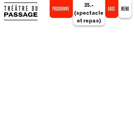
35.-
PROGRAMME
ABOS
MENU
(spectacle
et repas)