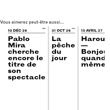
Vous aimerez peut-être aussi…
HUMOUR
THÉÂTRE
STAN
10 DÉC 26
31 OCT 26
15 AVRIL 27
Pablo
La
Harou
Mira
pêche
—
cherche
du
Bonjou
encore le
jour
quand
titre de
même
son
spectacle