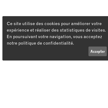
Ce site utilise des cookies pour améliorer votre
expérience et réaliser des statistiques de visites.
En poursuivant votre navigation, vous acceptez
notre politique de confidentialité.
LISTE
INFOS
Accepter
Adresse
Théâtre du Passage
Passage Maximilien-de-Meuron 4
2000 Neuchâtel
Vous aimerez peut-être aussi…
HUMOUR
THÉÂTRE
STAN
10 DÉC 26
31 OCT 26
15 AVRIL 27