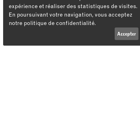
expérience et réaliser des statistiques de visites.
En poursuivant votre navigation, vous acceptez
notre politique de confidentialité.
LISTE
INFOS
Accepter
Adresse
Théâtre du Passage
Passage Maximilien-de-Meuron 4
2000 Neuchâtel
Vous aimerez peut-être aussi…
HUMOUR
THÉÂTRE
STAN
10 DÉC 26
31 OCT 26
15 AVRIL 27
Pablo
La
Harou