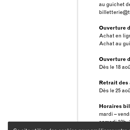
au guichet de
billetterie
Ouverture d
Achat en lign
Achat au guic
Ouverture d
Dès le 18 aoû
Retrait de
Dès le 25 aoû
Horaires bil
mardi – vend
samedi 10h–
Fermeture est