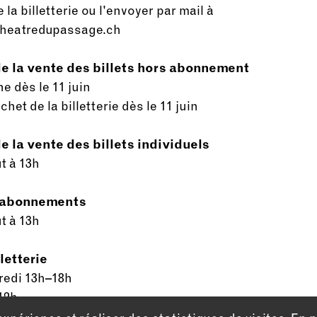
 la billetterie ou l'envoyer par mail à
@theatredupassage.ch
e la vente des billets hors abonnement
e dès le 11 juin
het de la billetterie dès le 11 juin
e la vente des billets individuels
t à 13h
s abonnements
t à 13h
letterie
redi 13h–18h
12h
ivale du 2 juillet au 17 août. Les e-mails seront traités